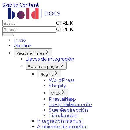
Skip to Content
CTRL K
CTRL K
Inicio
Applink
Pagos en línea
Llaves de integración
Botón de pagos
Plugins
WordPress
Shopify
VTEX
PrestaShop
Inicio
Jumpseller
Transparente
Sumer
Redirección
Tiendanube
Integración manual
Ambiente de pruebas