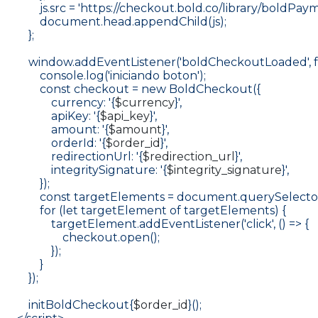
            js.src = 'https://checkout.bold.co/library/boldPa
            document.head.appendChild(js);
        };
        window.addEventListener('boldCheckoutLoaded', f
            console.log('iniciando boton');
            const checkout = new BoldCheckout({
                currency: '{
$currency
}',
                apiKey: '{
$api_key
}',
                amount: '{
$amount
}',
                orderId: '{
$order_id
}',
                redirectionUrl: '{
$redirection_url
}',
                integritySignature: '{
$integrity_signature
}',
            });
            const targetElements = document.querySelector
            for (let targetElement of targetElements) {
                targetElement.addEventListener('click', () => {
                    checkout.open();
                });
            }
        });
        initBoldCheckout{
$order_id
}();