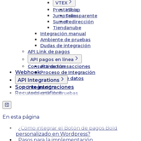
VTEX
PrestaShop
Inicio
Jumpseller
Transparente
Sumer
Redirección
Tiendanube
Integración manual
Ambiente de pruebas
Dudas de integración
API Link de pagos
API pagos en línea
Consulta de transacciones
Activación
Webhook
Proceso de Integración
Esquema de datos
API Integrations
Soporte integraciones
Integración
Recursos gráficos
Ambiente de Pruebas
En esta página
¿Cómo integrar el Botón de pagos Bold
personalizado en Wordpress?
Pasos para la implementación