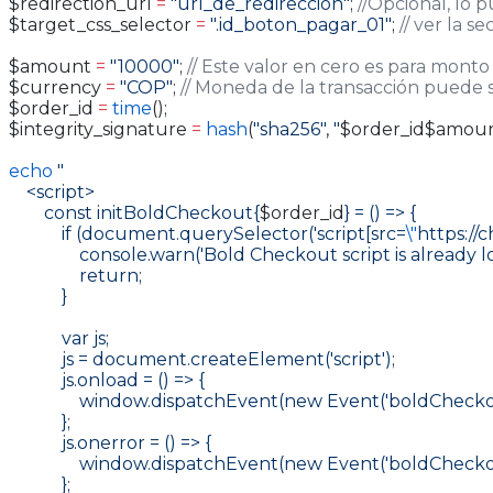
$redirection_url 
=
 "url_de_redirección"
; 
//Opcional, lo 
$target_css_selector 
=
 ".id_boton_pagar_01"
; 
// ver la s
$amount 
=
 "10000"
; 
// Este valor en cero es para monto
$currency 
=
 "COP"
; 
// Moneda de la transacción puede
$order_id 
=
 time
();
$integrity_signature 
=
 hash
(
"sha256"
, 
"
$order_id$amou
echo
 "
    <script>
        const initBoldCheckout{
$order_id
} = () => {
            if (document.querySelector('script[src=
\"
https://
                console.warn('Bold Checkout script is already l
                return;
            }
            var js;
            js = document.createElement('script');
            js.onload = () => {
                window.dispatchEvent(new Event('boldCheck
            };
            js.onerror = () => {
                window.dispatchEvent(new Event('boldCheck
            };