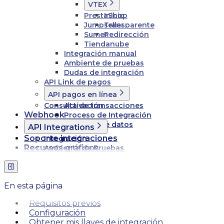
VTEX
PrestaShop
Inicio
Jumpseller
Transparente
Sumer
Redirección
Tiendanube
Integración manual
Ambiente de pruebas
Dudas de integración
API Link de pagos
API pagos en línea
Consulta de transacciones
Activación
Webhook
Proceso de Integración
Esquema de datos
API Integrations
Soporte integraciones
Integración
Recursos gráficos
Ambiente de Pruebas
En esta página
Requisitos previos
Configuración
Obtener mis llaves de integración