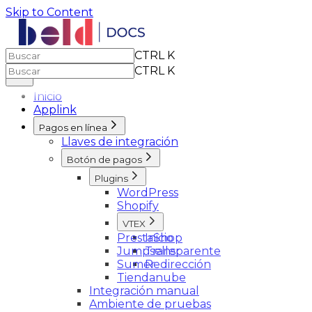
Skip to Content
CTRL K
CTRL K
Inicio
Applink
Pagos en línea
Llaves de integración
Botón de pagos
Plugins
WordPress
Shopify
VTEX
PrestaShop
Inicio
Jumpseller
Transparente
Sumer
Redirección
Tiendanube
Integración manual
Ambiente de pruebas