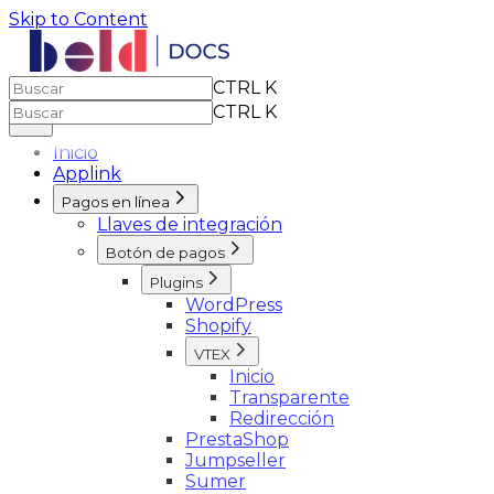
Skip to Content
CTRL K
CTRL K
Inicio
Applink
Pagos en línea
Llaves de integración
Botón de pagos
Plugins
WordPress
Shopify
VTEX
Inicio
Transparente
Redirección
PrestaShop
Jumpseller
Sumer