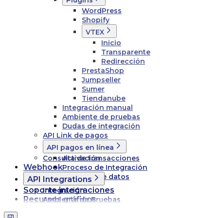
Plugins
WordPress
Shopify
VTEX
Inicio
Transparente
Redirección
PrestaShop
Jumpseller
Sumer
Tiendanube
Integración manual
Ambiente de pruebas
Dudas de integración
API Link de pagos
API pagos en línea
Consulta de transacciones
Activación
Webhook
Proceso de Integración
Esquema de datos
API Integrations
Soporte integraciones
Integración
Recursos gráficos
Ambiente de Pruebas